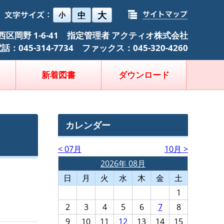
大
中
小
浜市西区岡野 1-6-41 指定管理者 アクティオ株式会社
話：045-314-7734 ファックス：045-320-4260
新着図書
ダウンロード
カレンダー
< 07月
10月 >
2026年 08月
日
月
火
水
木
金
土
1
2
3
4
5
6
7
8
9
10
11
12
13
14
15