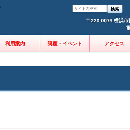
そ
検索
〒220-0073 横
電
利用案内
講座・イベント
アクセス