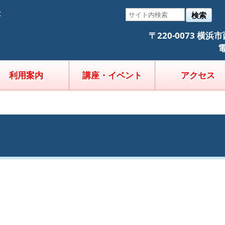
そ
検索
〒220-0073 横
電
利用案内
講座・イベント
アクセス