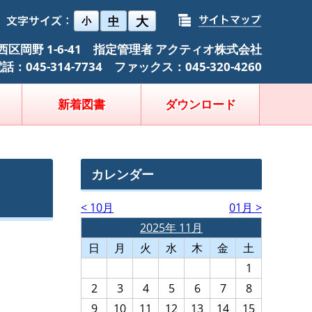
大
中
小
浜市西区岡野 1-6-41 指定管理者 アクティオ株式会社
話：045-314-7734 ファックス：045-320-4260
新着図書
ダウンロード
カレンダー
< 10月
01月 >
2025年 11月
日
月
火
水
木
金
土
1
2
3
4
5
6
7
8
9
10
11
12
13
14
15