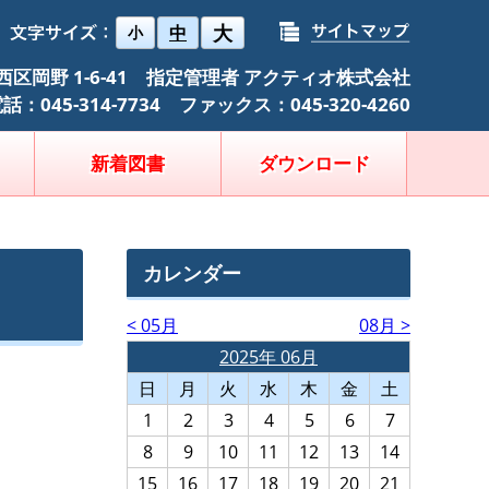
大
中
小
浜市西区岡野 1-6-41 指定管理者 アクティオ株式会社
話：045-314-7734 ファックス：045-320-4260
新着図書
ダウンロード
カレンダー
< 05月
08月 >
2025年 06月
日
月
火
水
木
金
土
1
2
3
4
5
6
7
8
9
10
11
12
13
14
15
16
17
18
19
20
21