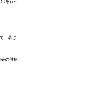
し出を行っ
て、暑さ
防等の健康